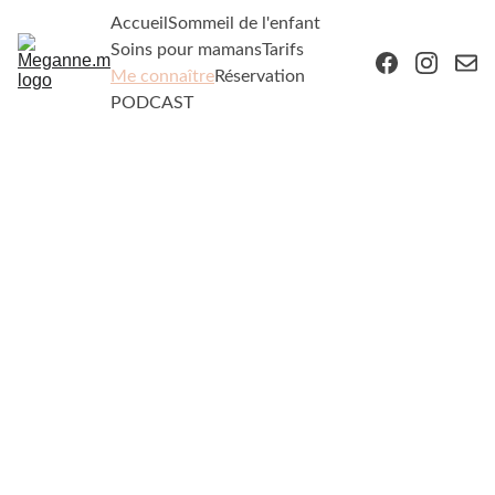
Accueil
Sommeil de l'enfant
Soins pour mamans
Tarifs
Me connaître
Réservation
PODCAST
QUI JE SUIS
J'ai à coeur de créer un espace de confiance 
pour toutes les prestations que je réalise. 
Pour cette raison, je vous en dis un peu plus 
sur moi ! Vous trouverez toutes les 
informations importantes dans cette section : 
qui je suis, quel est mon parcours, quelles 