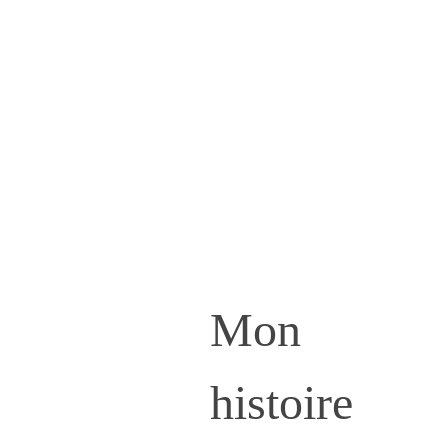
sont mes qualifications et comment je me 
forme au quotidien.
Je vous parle aussi de mes valeurs et de ce 
que j'aime dans la vie, pour que vous puissiez 
me connaître un peu mieux avant nos 
premiers rendez-vous !
Mon 
histoire