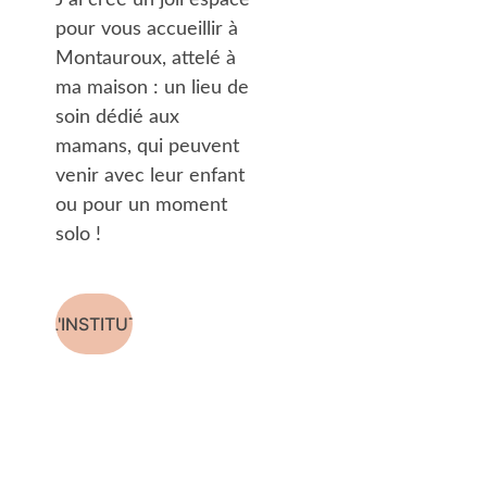
J'ai créé un joli espace 
pour vous accueillir à 
Montauroux, attelé à 
ma maison : un lieu de 
soin dédié aux 
mamans, qui peuvent 
venir avec leur enfant 
ou pour un moment 
solo !
L'INSTITUT
Consultant
Me 
e en 
suivre
Les 
sommeil 0-